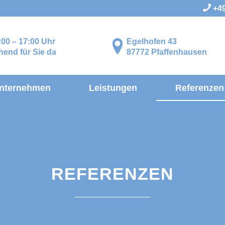
+49
:00 – 17:00 Uhr
Egelhofen 43
end für Sie da
87772 Pfaffenhausen
nternehmen
Leistungen
Referenzen
REFERENZEN