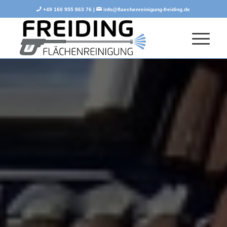
+49 160 955 863 76 |
info@flaechenreinigung-freiding.de