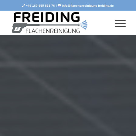
+49 160 955 863 76 |
info@flaechenreinigung-freiding.de