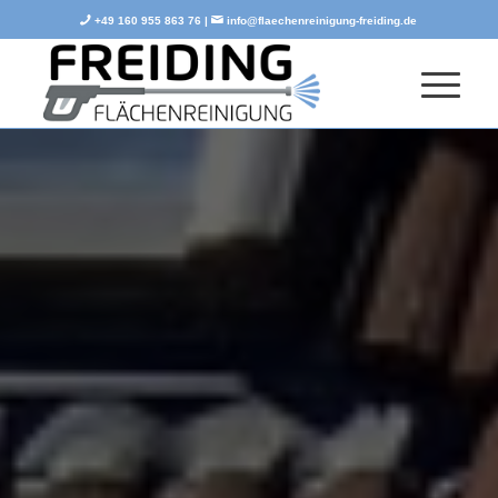
+49 160 955 863 76 |
info@flaechenreinigung-freiding.de