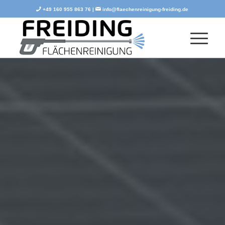
+49 160 955 863 76 |
info@flaechenreinigung-freiding.de