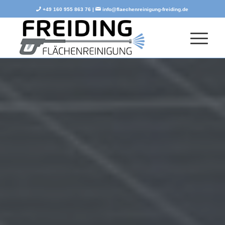
+49 160 955 863 76 |
info@flaechenreinigung-freiding.de