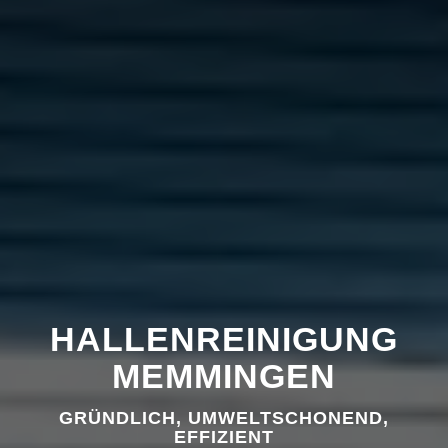
HALLENREINIGUNG
MEMMINGEN
GRÜNDLICH, UMWELTSCHONEND,
EFFIZIENT