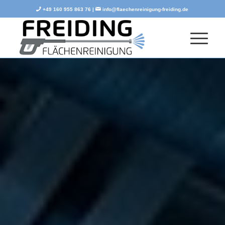
+49 160 955 863 76 |
info@flaechenreinigung-freiding.de