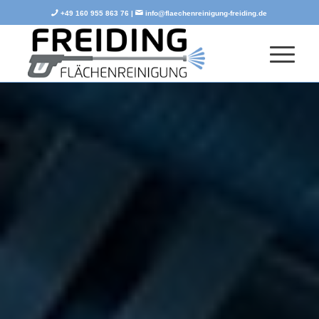
+49 160 955 863 76 |
info@flaechenreinigung-freiding.de