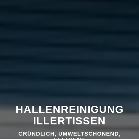
HALLENREINIGUNG
ILLERTISSEN
GRÜNDLICH, UMWELTSCHONEND,